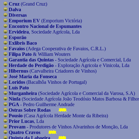
Cruz
(Grand Cruz)
Dalva
Diversas
Emporium EV
(Emporium Victória)
Encontro Nacional de Espumantes
Ervideira
, Sociedade Agrícola, Lda
Esporão
Exlibris Baco
Favaios
(Adega Cooperativa de Favaios, C.R.L.)
Filipa Pato
& William Wouters
Garantia das Quintas
- Sociedade Agrícola e Comercial, Lda
Herdade do Perdigão
- Exploração Agricola e Vinicola, Lda
Hibernus
(Carvalheira Criadores de Vinhos)
José Maria da Fonseca
Loridos
(Bacalhôa Vinhos de Portugal)
Luís Pato
Murganheira
(Sociedade Agrícola e Comercial da Varosa, S.A)
Ninfa
(Sociedade Agrícola João Teodósio Matos Barbosa & Filho
PGA
- Pedro Guilherme Andrade
Ostras Sobre Rodas
Pousio
(Casa Agrícola Herdade Monte da Ribeira)
Prior Lucas
, Lda
Provam
- Produtores de Vinhos Alvarinhos de Monção, Lda
Quatro Cravos
Quinta da Laboeira