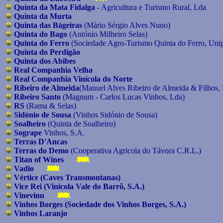
Quinta da Mata Fidalga
- Agricultura e Turismo Rural, Lda
Quinta da Murta
Quinta das Bágeiras
(Mário Sérgio Alves Nuno)
Quinta do Bago
(António Milheiro Selas)
Quinta do Ferro
(Sociedade Agro-Turismo Quinta do Ferro, Unip
Quinta do Perdigão
Quinta dos Abibes
Real Companhia Velha
Real Companhia Vinícola do Norte
Ribeiro de Almeida
(Manuel Alves Ribeiro de Almeida & Filhos,
Ribeiro Santo
(Magnum - Carlos Lucas Vinhos, Lda)
RS
(Rama & Selas)
Sidónio de Sousa
(Vinhos Sidónio de Sousa)
Soalheiro
(Quinta de Soalheiro)
Sogrape
Vinhos, S.A.
Terras D'Ancas
Terras do Demo
(Cooperativa Agricola do Távora C.R.L.)
Titan of Wines
Vadio
Vértice
(Caves Transmontanas)
Vice Rei
(Vinicola Vale do Barrô, S.A.)
Vinevinu
Vinhos Borges
(Sociedade dos Vinhos Borges, S.A.)
Vinhos Laranjo