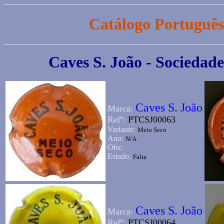
Catálogo Portuguê
Caves S. João - Sociedad
Caves S. João
Marca:
Refª:
PTCSJ00063
Variante:
Meio Seco
Ano:
N/A
Obs:
Estado:
Falta
Caves S. João
Marca:
Refª:
PTCSJ00064