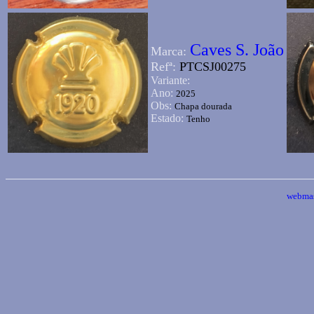
Caves S. João
Marca:
Refª:
PTCSJ00275
Variante:
Ano:
2025
Obs:
Chapa dourada
Estado:
Tenho
webmas