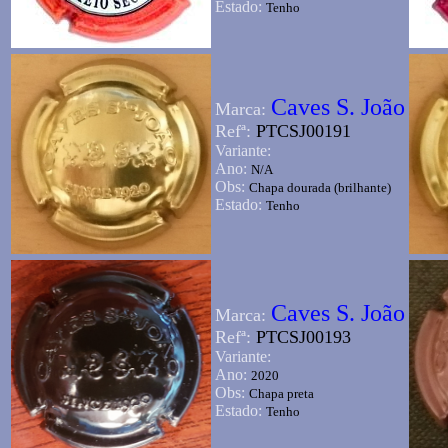
Estado:
Tenho
Caves S. João
Marca:
Refª:
PTCSJ00191
Variante:
Ano:
N/A
Obs:
Chapa dourada (brilhante)
Estado:
Tenho
Caves S. João
Marca:
Refª:
PTCSJ00193
Variante:
Ano:
2020
Obs:
Chapa preta
Estado:
Tenho