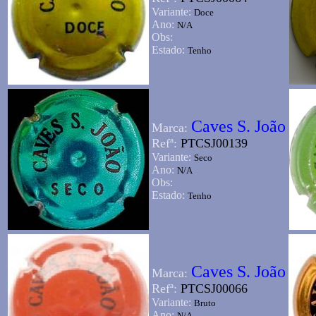
Variante:
Doce
Ano:
N/A
Obs:
Estado:
Tenho
Caves S. João
Marca:
Refª:
PTCSJ00139
Variante:
Seco
Ano:
N/A
Obs:
Estado:
Tenho
Caves S. João
Marca:
Refª:
PTCSJ00066
Variante:
Bruto
Ano:
N/A