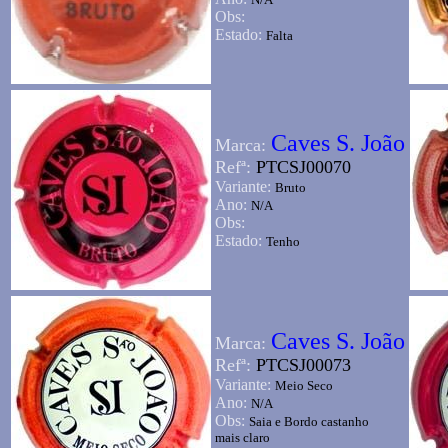
Obs:
Estado:
Falta
Caves S. João
Marca:
Refª:
PTCSJ00070
Variante:
Bruto
Ano:
N/A
Obs:
Estado:
Tenho
Caves S. João
Marca:
Refª:
PTCSJ00073
Variante:
Meio Seco
Ano:
N/A
Obs:
Saia e Bordo castanho
mais claro